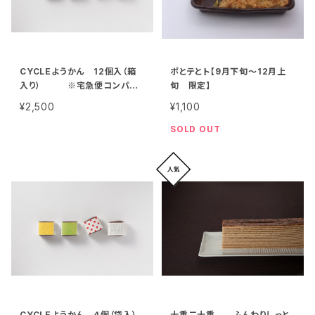
CYCLEようかん 12個入（箱
ポとテとト【9月下旬〜12月上
入り） ※宅急便コンパク
旬 限定】
トにて発送いたします
¥2,500
¥1,100
SOLD OUT
CYCLEようかん ４個（袋入）
十重二十重 ふんわりしっと