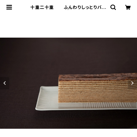
十重二十重 ふんわりしっとりバー
ムクーヘン | 松木菓子舗