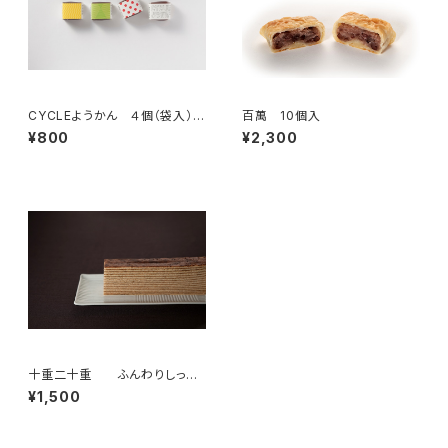
CYCLEようかん ４個（袋入）
百萬 10個入
富山湾岸ナショナルサイク
¥800
¥2,300
ルルート認定！！
十重二十重 ふんわりしっと
りバームクーヘン
¥1,500